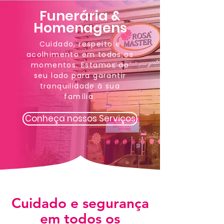
Funerária &
Homenagens
Cuidado, respeito e
acolhimento em todos os
momentos. Estamos ao
seu lado para garantir
tranquilidade à sua
família.
Conheça nossos Serviços
Cuidado e segurança
em todos os