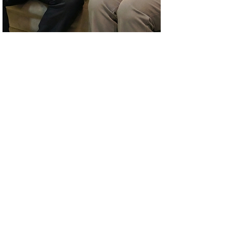
Funeral
Particular
Cuidado humanizado e
respeito em cada detalhe.
Saiba Mais