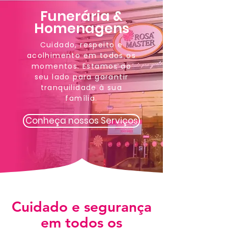
Funerária &
Homenagens
Cuidado, respeito e
acolhimento em todos os
momentos. Estamos ao
seu lado para garantir
tranquilidade à sua
família.
Conheça nossos Serviços
Cuidado e segurança
em todos os