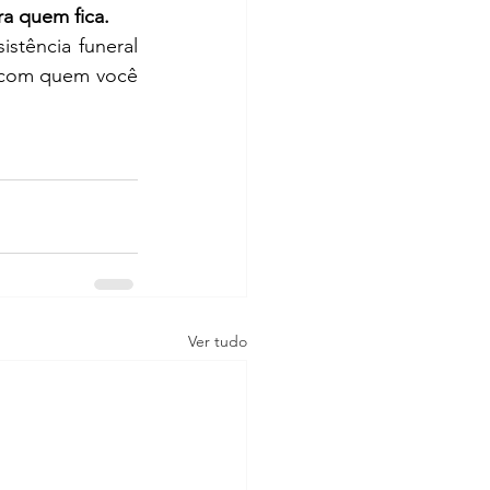
ra quem fica.
stência funeral 
 com quem você 
Ver tudo