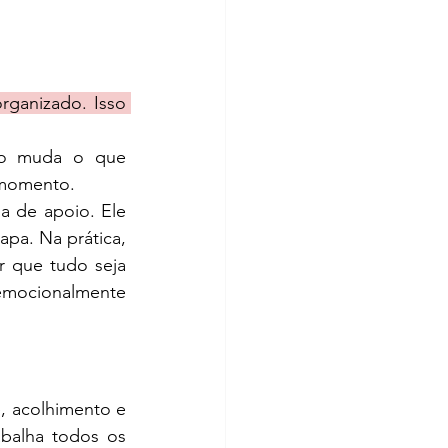
rganizado. Isso 
ão muda o que 
 momento.
a de apoio. Ele 
pa. Na prática, 
 que tudo seja 
emocionalmente 
, acolhimento e 
abalha todos os 