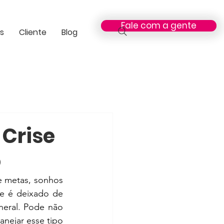
Fale com a gente
s
Cliente
Blog
 Crise
o
 metas, sonhos 
e é deixado de 
eral. Pode não 
nejar esse tipo 