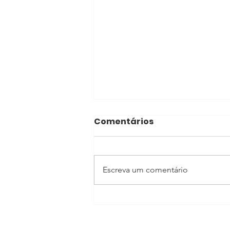
Comentários
Escreva um comentário
Por que o selo GPTW da
Rosa Master garante
que você será atendido