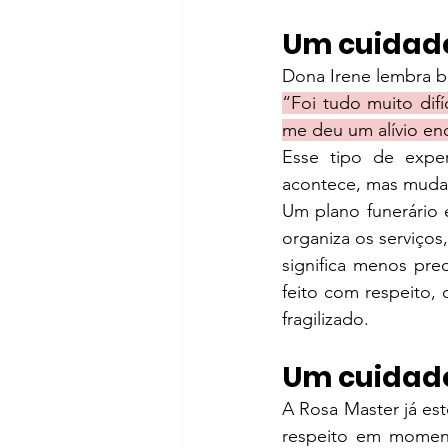
Um cuidado
Dona Irene lembra 
“Foi tudo muito difí
me deu um alívio e
Esse tipo de expe
acontece, mas muda 
Um plano funerário e
organiza os serviços
significa menos pre
feito com respeito,
fragilizado.
Um cuidado
A Rosa Master já est
respeito em momen